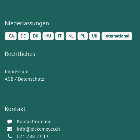
Niederlassungen
CA
DE
DK
HU
IT
NL
PL
UK
International
Rechtliches
Impressum
AGB / Datenschutz
Kontakt
Kontaktformular
info@eickemeyer.ch
071 788 23 13