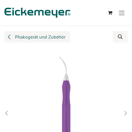
Zum Inhalt springen
Phakogerät und Zubehör