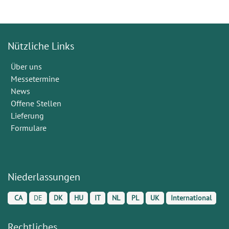
Nützliche Links
Über uns
Messetermine
News
Offene Stellen
Lieferung
Formulare
Niederlassungen
CA
DE
DK
HU
IT
NL
PL
UK
International
Rechtliches