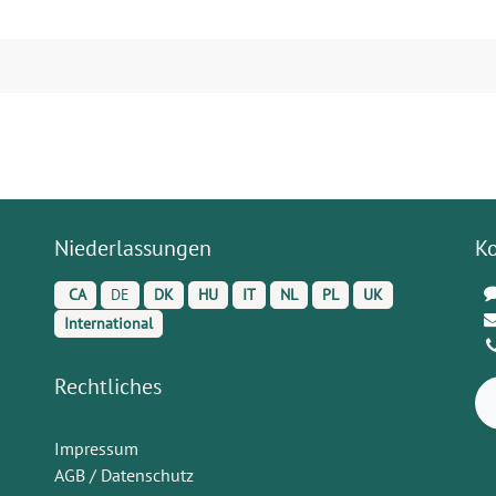
Niederlassungen
K
CA
DE
DK
HU
IT
NL
PL
UK
International
Rechtliches
Impressum
AGB / Datenschutz