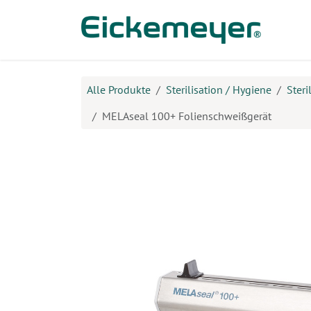
Zum Inhalt springen
Prod
Alle Produkte
Sterilisation / Hygiene
Steri
MELAseal 100+ Folienschweißgerät