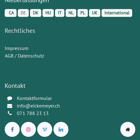
CA
DE
DK
HU
IT
NL
PL
UK
International
Rechtliches
Impressum
AGB / Datenschutz
Kontakt
Kontaktformular
info@eickemeyer.ch
071 788 23 13