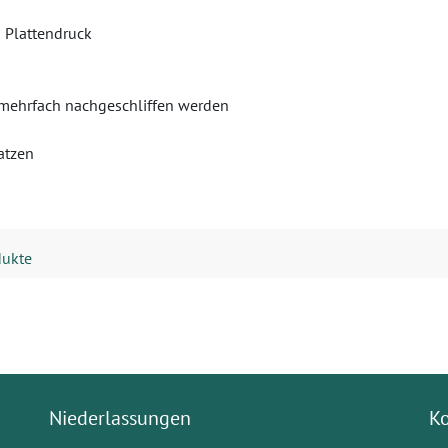
n Plattendruck
 mehrfach nachgeschliffen werden
atzen
dukte
Niederlassungen
K