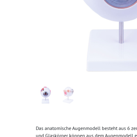
Das anatomische Augenmodell besteht aus 6 zerle
und Glaskörper können aus dem Augenmodell entf