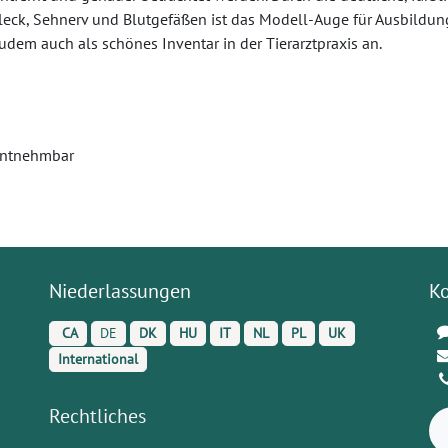
eck, Sehnerv und Blutgefäßen ist das Modell-Auge für Ausbildun
udem auch als schönes Inventar in der Tierarztpraxis an.
 entnehmbar
Niederlassungen
K
CA
DE
DK
HU
IT
NL
PL
UK
International
Rechtliches