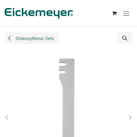
Zum Inhalt springen
Osteosythese-Sets