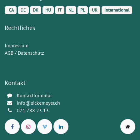
CA
DE
DK
HU
IT
NL
PL
UK
International
Rechtliches
Impressum
AGB / Datenschutz
Kontakt
Kontaktformular
info@eickemeyer.ch
071 788 23 13