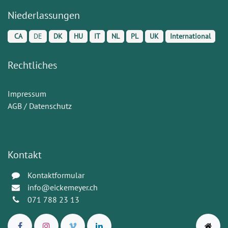
Niederlassungen
CA
DE
DK
HU
IT
NL
PL
UK
International
Rechtliches
Impressum
AGB / Datenschutz
Kontakt
Kontaktformular
info@eickemeyer.ch
071 788 23 13