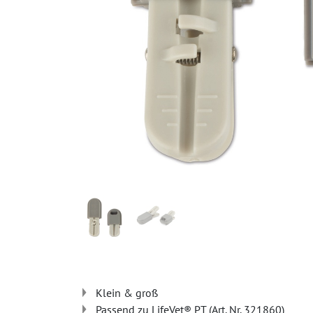
Klein & groß
Passend zu LifeVet® PT (Art. Nr. 321860)