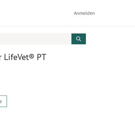
Anmelden
ür LifeVet® PT
e