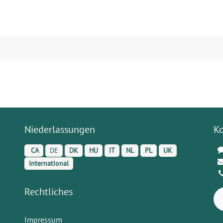
Niederlassungen
K
CA
DE
DK
HU
IT
NL
PL
UK
International
Rechtliches
Impressum