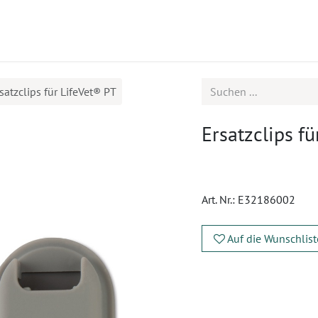
ukte
Seminare
Service
satzclips für LifeVet® PT
Ersatzclips f
Art. Nr.:
E32186002
Auf die Wunschlist