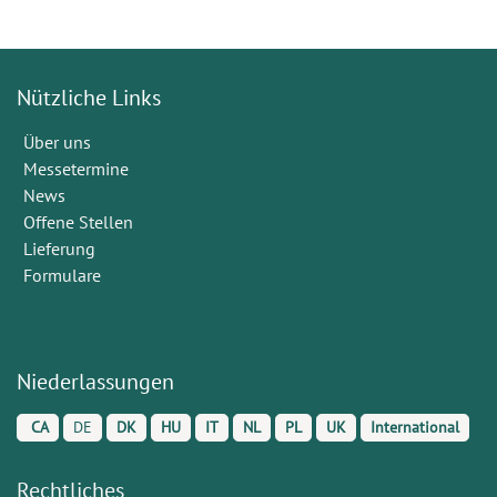
Nützliche Links
Über uns
Messetermine
News
Offene Stellen
Lieferung
Formulare
Niederlassungen
CA
DE
DK
HU
IT
NL
PL
UK
International
Rechtliches