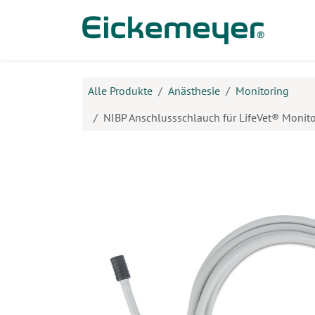
Zum Inhalt springen
Prod
Alle Produkte
Anästhesie
Monitoring
NIBP Anschlussschlauch für LifeVet® Monit