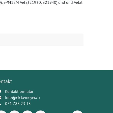
0), ePM12M Vet (321930, 321940) und und Vetal
ontakt
Kontaktformular
info@eickemeyer.ch
071 788 23 13