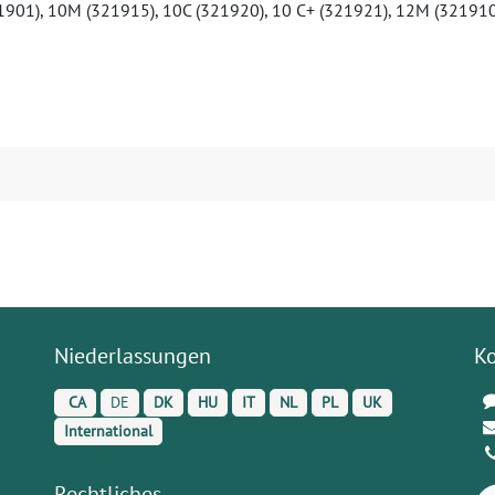
21901), 10M (321915), 10C (321920), 10 C+ (321921), 12M (32191
Niederlassungen
K
CA
DE
DK
HU
IT
NL
PL
UK
International
Rechtliches