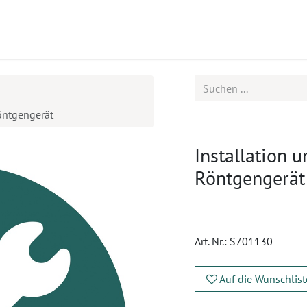
ukte
Seminare
Service
öntgengerät
Installation 
Röntgengerät
Art. Nr.:
S701130
Auf die Wunschlist