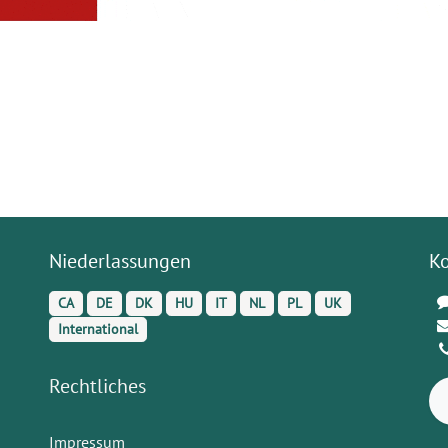
Niederlassungen
K
CA
DE
DK
HU
IT
NL
PL
UK
International
Rechtliches
Impressum