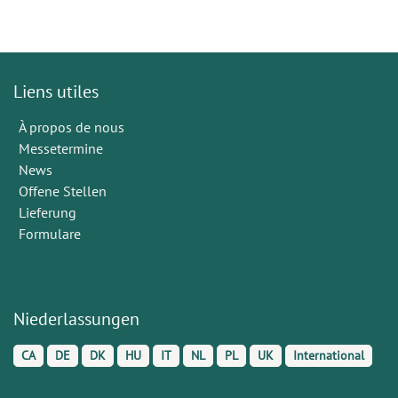
Liens utiles
À propos de nous
Messetermine
News
Offene Stellen
Lieferung
Formulare
Niederlassungen
CA
DE
DK
HU
IT
NL
PL
UK
International